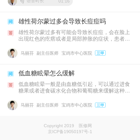
语音时长
01:16
雄性荷尔蒙过多会导致长痘痘吗
雄性荷尔蒙过多有可能会导致长痘痘，会在脸上
出现红色的疙瘩或者是局部肿胀的症状，患者出
现雄性荷尔蒙过多有可能是因为内分泌失调后引
起。最好到三甲医院进行技术6项检查和皮肤科
马丽芬
副主任医师
宝鸡市中心医院
检查来判断病情，可以在医生的指导下口服激素
类的药物来进行治疗。
低血糖眩晕怎么缓解
低血糖眩晕一般是由血糖低引起，可以通过进食
糖果或者进食碳水化合物和葡萄糖来缓解这种头
晕的状况，低血糖可能是由于长期不规律的进食
所引起，也可能是由于过量的药物所引起，必须
马丽芬
副主任医师
宝鸡市中心医院
要调整一些药物的剂量以及按时进餐，同时还要
多监测几次血糖，包括空腹和餐后甚至餐后三小
时的血糖。
Copyright 2019
医修网
京ICP备19050197号-1