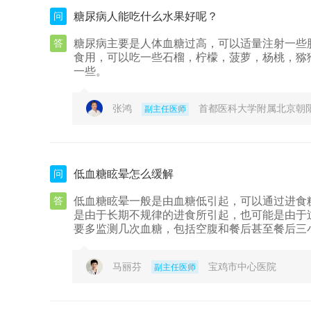
问
糖尿病人能吃什么水果好呢？
答
糖尿病主要是人体血糖过高，可以适量注射一些
食用，可以吃一些石榴，柠檬，菠萝，杨桃，猕
一些。
张鸿
首都医科大学附属北京朝
副主任医师
问
低血糖眩晕怎么缓解
答
低血糖眩晕一般是由血糖低引起，可以通过进食
是由于长期不规律的进食所引起，也可能是由于
要多监测几次血糖，包括空腹和餐后甚至餐后三
马丽芬
宝鸡市中心医院
副主任医师