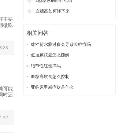
2型糖尿病吃什么药
血糖高如何降下来
好不要
稍微吃
相关问答
雄性荷尔蒙过多会导致长痘痘吗
6:33
低血糖眩晕怎么缓解
结节性红斑痒吗
血糖高饮食怎么控制
亚临床甲减症状是什么
糖可能
同时还
4:42