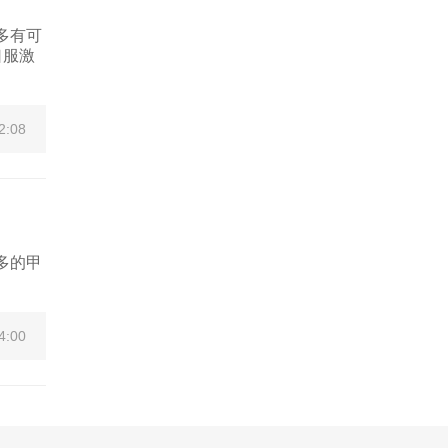
多有可
口服激
2:08
多的甲
4:00