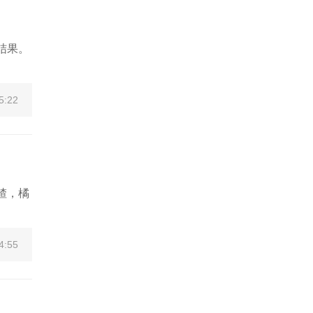
结果。
5:22
楂，橘
4:55