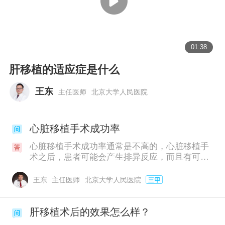
01:38
肝移植的适应症是什么
王东
主任医师
北京大学人民医院
心脏移植手术成功率
心脏移植手术成功率通常是不高的，心脏移植手
术之后，患者可能会产生排异反应，而且有可能
会导致严重并发症，所以在做完心脏移植手术
后，需要口服一些排异的药物，并且要定期到医
王东
主任医师
北京大学人民医院
院做心脏检查。心脏移植手术主要是针对患有恶
性心脏病，比如发生了心力衰竭或心脏肿瘤。
肝移植术后的效果怎么样？