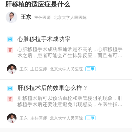
肝移植的适应症是什么
王东
主任医师
北京大学人民医院
心脏移植手术成功率
心脏移植手术成功率通常是不高的，心脏移植手
术之后，患者可能会产生排异反应，而且有可能
会导致严重并发症，所以在做完心脏移植手术
后，需要口服一些排异的药物，并且要定期到医
王东
主任医师
北京大学人民医院
院做心脏检查。心脏移植手术主要是针对患有恶
性心脏病，比如发生了心力衰竭或心脏肿瘤。
肝移植术后的效果怎么样？
肝移植术后可以预防血栓和胆管梗阻的现象，肝
移植手术后还要注意避免出现感染，在医生指导
下坚持口服药物，不能私自停药和减量会使病情
出现复发。手术后要定期到医院检查，查看病情
王东
主任医师
北京大学人民医院
的情况，有利于患者的恢复。