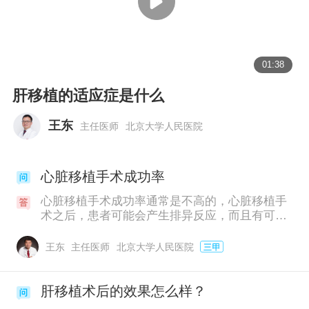
01:38
肝移植的适应症是什么
王东
主任医师
北京大学人民医院
心脏移植手术成功率
心脏移植手术成功率通常是不高的，心脏移植手
术之后，患者可能会产生排异反应，而且有可能
会导致严重并发症，所以在做完心脏移植手术
后，需要口服一些排异的药物，并且要定期到医
王东
主任医师
北京大学人民医院
院做心脏检查。心脏移植手术主要是针对患有恶
性心脏病，比如发生了心力衰竭或心脏肿瘤。
肝移植术后的效果怎么样？