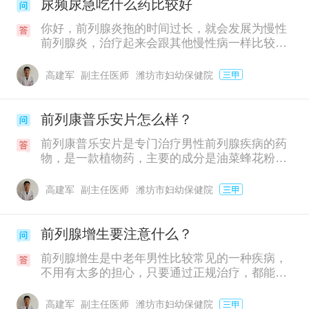
不用治疗，定期体检与观察即可；对于比较重一
尿频尿急吃什么药比较好
点的前列腺增生症，像出现了尿频尿急，夜尿增
你好，前列腺炎拖的时间过长，就会发展为慢性
多等情况，影响到了正常生活，那就需要在前面
前列腺炎，治疗起来会跟其他慢性病一样比较漫
提到的生活调理基础上考虑搭配药物来帮助治疗
长，需要患者多些耐心，同时平时要多注意改善
了。比如，可以吃点中成药前列康®普乐安片，
生活习惯，适量运动，不能长时间久坐，不要熬
药物副作用小，安全性高，长期吃能够有效的缓
高建军
副主任医师
潍坊市妇幼保健院
夜，不要抽烟喝酒，不食辛辣刺激的食物，保持
解增生带来的尿频、尿急、夜尿多等症状，还能
轻松愉悦心情等等，治疗药物方面可以吃点前列
很好的抑制增生进展，需注意的是用药期间应禁
康®普乐安片，对于慢性前列腺炎引起的尿频尿
止饮酒，有问题及时就医并遵医嘱。
前列康普乐安片怎么样？
急都有良好的改善作用，建议按照疗程服用，先
前列康普乐安片是专门治疗男性前列腺疾病的药
口服2~3个月左右，观察下改善情况，症状严重
物，是一款植物药，主要的成分是油菜蜂花粉，
的话前期可以搭配抗生素一起吃。另外，冬季一
能有效改善由前列腺炎及前列腺增生引起的尿
定要注意局部保暖，然后改掉不好的生活习惯，
频、尿急、尿不尽等相关症状，可以搭配抗生素
同时注意休息和适量的运动，增强身体免疫力，
高建军
副主任医师
潍坊市妇幼保健院
类药物一起服用，对前列腺炎的治疗效果会更快
更有利于病情恢复。
一些，但用药要在医生的指导下进行，谨遵医
嘱。另外，服药期间患者一定要注意忌烟酒辛辣
前列腺增生要注意什么？
刺激，坚持服药，保持好心态，不要熬夜。
前列腺增生是中老年男性比较常见的一种疾病，
不用有太多的担心，只要通过正规治疗，都能得
到良好的控制，建议患者在生活上注意平时多饮
水、多排尿，降低尿液病原体的含量，减少尿路
高建军
副主任医师
潍坊市妇幼保健院