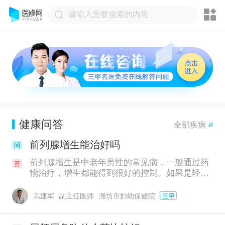
健康问答
全部疾病
前列腺增生能治好吗
前列腺增生是中老年男性的常见病，一般通过药
物治疗，增生都能得到很好的控制。如果是轻度
增生，患者可以通过调整日常的生活习惯来改
善，如平时要多喝水，多吃新鲜的蔬菜水果，避
高建军
副主任医师
潍坊市妇幼保健院
免出现便秘，不要久坐，少骑自行车等，有症状
出现时还应少喝酒等，做好个人养护，可以暂时