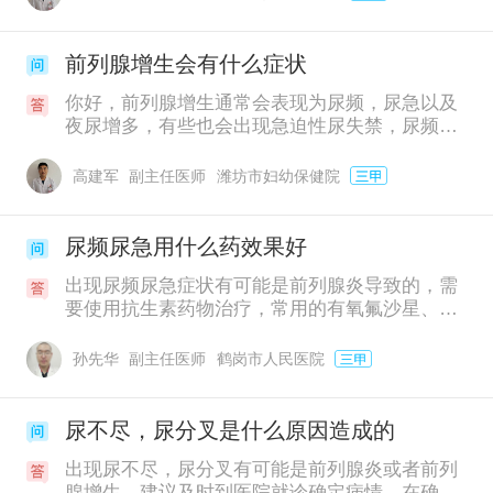
感染发生的概率。饮食也需要清淡，不要饮酒，
不要食用辛辣、刺激食物。最重要的是，一定要
配合药物来控制，目前临床上的常用药有前列康
前列腺增生会有什么症状
普乐安片，该药是纯植物药，安全性较高，能够
你好，前列腺增生通常会表现为尿频，尿急以及
有效缓解前列腺增生引起的尿不尽、夜尿多等，
夜尿增多，有些也会出现急迫性尿失禁，尿频通
也适合用来长期服用控制增生的进展，用药期
常在早上或者是夜间的时候比较明显，每次排尿
间，建议患者养成定期到医院复查的习惯。
的时候尿量总是不多。一般建议患者在出现前列
高建军
副主任医师
潍坊市妇幼保健院
腺增生的相关症状时候进行及时治疗，以防病情
变得愈发严重。目前治疗前列腺增生的常用方式
是药物治疗，比如口服前列康普乐安片，按照疗
尿频尿急用什么药效果好
程服用，可以有效改善前列腺增生带来的尿频、
出现尿频尿急症状有可能是前列腺炎导致的，需
尿急、尿不尽、夜尿多等症，长期吃也可以较好
要使用抗生素药物治疗，常用的有氧氟沙星、左
的控制增生继续进展，这是一款中成药，安全性
氧氟沙星，但抗生素不建议长期吃，长期用药建
比较高，可以长期吃，另外患者在服用药物期间
议使用前列康普乐安片进行治疗，前列康是中成
也是需要多注意休息，日常生活中一定要注意多
孙先华
副主任医师
鹤岗市人民医院
药，安全性较好，一般吃2-3个月左右会有比较明
喝水，不要长时间久坐，不要憋尿，适当运动，
显的改善，另外建议在服药痊愈后继续吃一段时
增强体质，同时保持轻松的心情，对身体恢复也
间的前列康进行巩固，避免炎症复发，治疗期间
会有一定的帮助。
尿不尽，尿分叉是什么原因造成的
不要喝酒，不要吃辛辣刺激的食物，保证充足休
出现尿不尽，尿分叉有可能是前列腺炎或者前列
息，适当运动。
腺增生，建议及时到医院就诊确定病情，在确定