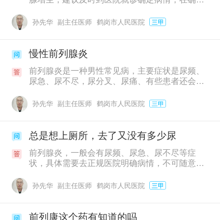
是前列腺炎或者增生后，可以口服前列康普乐安
片治疗，该药临床上在缓解前列腺炎和前列腺增
孙先华
副主任医师
鹤岗市人民医院
生症状都有较广泛的应用，另外千万不要讳疾忌
医，一定要及时去就诊，久拖下去可能会出现其
它并发症。
慢性前列腺炎
前列腺炎是一种男性常见病，主要症状是尿频、
尿急、尿不尽，尿分叉、尿痛、有些患者还会伴
有小腹阴囊坠胀、阴囊坠胀等情况。你情况和前
列腺炎相似，可以先去医院做个检查诊断下，如
孙先华
副主任医师
鹤岗市人民医院
果确实是前列腺炎，可以吃点抗生素和中药，抗
生素常用的有左氧氟沙星等，中药常用的有前列
康普乐安片，抗生素可以快速消炎，中药安全性
总是想上厕所，去了又没有多少尿
高，可以长期使用，对因慢性前列腺炎以及前列
前列腺炎，一般会有尿频、尿急、尿不尽等症
腺增生带来的尿频、尿急等情况，都有良好的治
状，具体需要去正规医院明确病情，不可随意用
疗缓解作用，前列康建议先吃2-3个月，看改善情
药，如果医院确诊是由前列腺炎引起的，可以口
况，前列腺炎本身就比较难治，容易反复，要坚
服前列康普乐安片来进行改善。这是纯植物药，
持治疗，另外，在日常生活中一定要养成良好的
孙先华
副主任医师
鹤岗市人民医院
对身体基本没什么副作用，如果感觉病情比较严
生活饮食习惯，不要吃辛辣刺激的食物，也不要
重，可以搭配消炎药或者抗生素一起服用，另
抽烟喝酒，适当休息，适量运动，这些都有助于
外，在治疗期间一定要注意个人卫生，勤洗勤换
病情的恢复。
前列康这个药有知道的吗