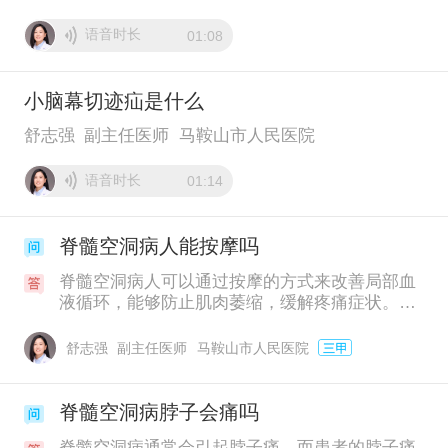
语音时长
01:08
小脑幕切迹疝是什么
舒志强
副主任医师
马鞍山市人民医院
语音时长
01:14
脊髓空洞病人能按摩吗
脊髓空洞病人可以通过按摩的方式来改善局部血
液循环，能够防止肌肉萎缩，缓解疼痛症状。而
脊髓空洞病是以脊髓内充满液体的异常空洞为特
征表现，属于慢性以及进行性脊髓变性疾病，所
舒志强
副主任医师
马鞍山市人民医院
以需要及时到医院进行磁共振成像，通过手术的
方式进行治疗。
脊髓空洞病脖子会痛吗
脊髓空洞病通常会引起脖子痛，而患者的脖子痛