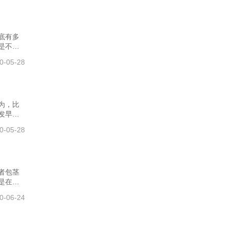
阴茎癌
同房的时
到女性
底有多
是不是
方这样
0-05-28
临床上
分钟，
想变得
或地
大家就
为，比
发早泄
同房的
0-05-28
，触觉
起，才
的话，
局部的
得到明
者包茎
是在小
于年龄
0-06-24
间和手
，也就是
育期，