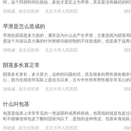
像玻尿酸这样的用于整形美容方面的这样的注射剂，在冠状沟附近做一
间，这个同房时间比较短，多短才是定义为早泄，其实是没有确切的时
射，这样的话也能够极大程度的缓解这种同房时间过短的问题。
的，但是通常男科学会，这样的时间大致是定义为一分钟以内，当然了
张晓威
|
副主任医师
北京大学人民医院
202
家对生活品质的这种要求越来越高，在临床上也经常看到五分钟，十分
更长的人，然后还说自己有早泄这个问题，其实大家可能想解决的就是
房时间的控制。 当然了这种控制的要求是比较高的，控制不了的原因
早泄是怎么造成的
主要是因为局部的龟头的敏感和大脑针对射精的控制是不够强的，所以
分析原因是什么，主要是局部和中枢这两个问题，去治疗的时候也主要
早泄的原因是多方面的，通常说为什么会产生早泄，主要是因为阴茎局
这两个部位，进行相关的治疗。
度这个兴奋以及大脑的针对射精功能控制的不佳造成的，也是基于这两
以目前的治疗的话，都是针对这两点去进行治疗，比如说会使用这种局
张晓威
|
副主任医师
北京大学人民医院
202
醉药物，然后涂抹在龟头表面，会减少这种性活动过程当中的刺激，同
同房时间，同时的话还可以使用像达泊西汀这样的药物去治疗早泄，这
药的话能够使得大脑针对射精的这种控制增强，但是它是一种抗抑郁药
阴茎多长算正常
药，所以的话应用会有一点限制，同时还可以使用一些像玻尿酸注射的
注射在冠状沟附近，也能够微创的无痛的去解决这样的问题。
阴茎多长算长，多大算大，这样的问题的话，其实很多的男性朋友都非
心，因为生殖崇拜实际上是自古以来，古今中外所有男性都非常关心的
看到比如说古代有很多有关生殖崇拜的一些这个画像，雕塑这些，即便
张晓威
|
副主任医师
北京大学人民医院
202
也仍然能够看到很多国外的影视作品当中，有很多这种生殖崇拜的这些
现。 多长算长，其实以亚洲人群为例，一般情况下认为疲软的状态下
分左右，勃起状态下的话在十二到十三厘米左右，以欧美人群为例的话
什么叫包茎
样的数值显然还是显著增加的，不同的人群，这种长度和大小的话是显
的。
包茎是临床上非常常见的一类泌尿科或男科疾病，包茎指的就是包皮过
时不能够使得包皮下翻到冠状沟以下，是指的这种情况。包茎本身实际
须要做手术的，只不过很多男性朋友，因为害怕手术，所以不去手术，
张晓威
|
副主任医师
北京大学人民医院
202
些危害，最主要的是有几个方面，第一，它使得男性的生殖健康受到巨