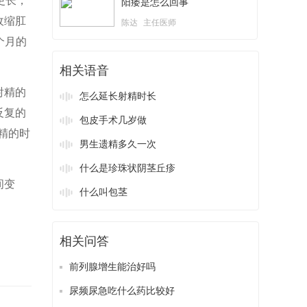
更长，
阳痿是怎么回事
收缩肛
陈达
主任医师
个月的
相关语音
射精的
怎么延长射精时长
反复的
包皮手术几岁做
精的时
男生遗精多久一次
什么是珍珠状阴茎丘疹
间变
什么叫包茎
相关问答
前列腺增生能治好吗
尿频尿急吃什么药比较好