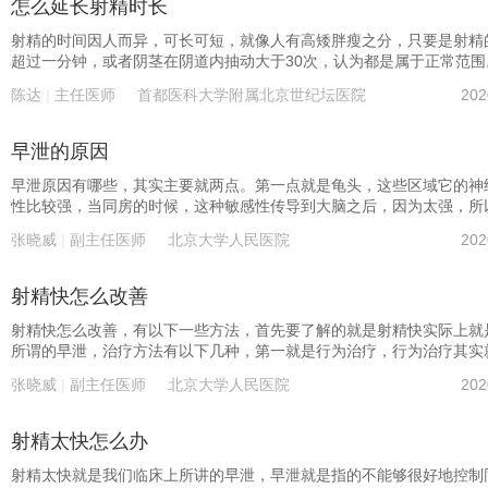
怎么延长射精时长
射精的时间因人而异，可长可短，就像人有高矮胖瘦之分，只要是射精
超过一分钟，或者阴茎在阴道内抽动大于30次，认为都是属于正常范围
如何才能使射精时间变得更长，首先第一个方法是进行盆底肌的锻炼，
陈达
|
主任医师
首都医科大学附属北京世纪坛医院
202
高肌肉对控精的能力，具体的办法就是进行收缩肛门的运动，一天做3
做30个，每次屏气收缩肛门10到15秒再放松，经过2个月到3个月的时
炼，可能会使盆地肌的肌肉经过锻炼，增加控精的能力，延长射精的时
早泄的原因
二种，就是对于射精的脱敏治疗，所谓的脱敏治疗，就是在性生活过程
出现射精的感觉后，可以暂停抽动或者把阴茎拿出体外，等冲动的意识
早泄原因有哪些，其实主要就两点。第一点就是龟头，这些区域它的神
退后，再次进入阴道，反复的进行锻炼，使时间逐步延长，从10秒20
性比较强，当同房的时候，这种敏感性传导到大脑之后，因为太强，所
长到30秒，经过逐渐的锻炼，也可以使射精的时间有所延长。 同时，
没有办法控制同房的时间，其次其实很多时候，这种同房这种刺激，不
张晓威
|
副主任医师
北京大学人民医院
202
现一些比如是泌尿生殖系统的炎症或盆腔充血的情况出现，使射精时间
自于龟头本身的刺激，还有来自于视觉，听觉，触觉以及阴茎本体感觉
要进行相关的疾病的治疗，这样通过治疗好疾病，也可以增加射精的时
多刺激，这些刺激的话，主要作用于大脑，然后通过射精中枢，去调节
么时候射精，当射精中枢的调节能力不强的时候，就会导致这种射精的
射精快怎么改善
力下降，所以第二个治疗的靶点，实际上在中枢，目前会采用像达泊西
的药物，进行这个相关的中枢方面的这种控制，在同房前，应用达泊西
射精快怎么改善，有以下一些方法，首先要了解的就是射精快实际上就
使得同房的时间进一步的增加，当然之前所讲的第一个，局部的这种刺
所谓的早泄，治疗方法有以下几种，第一就是行为治疗，行为治疗其实
的控制有很多种方法，比如说包括局部喷雾剂的使用，包括了玻尿酸的
的男女双方摸索出一套能够控制同房时间长短的一套方法，这个的话是
张晓威
|
副主任医师
北京大学人民医院
202
使用，注射在冠状沟附近，都能够使得这种同房时间进一步的延长。
难的，因为如果能够自己摸索出来的话，大部分人可能也不会求助于医
但是还是要把这个方法，跟大家去说这么一个方法，因为毕竟我们的早
一线治疗就是这样。 其次的话可以使用一些外用的麻醉喷雾剂，这类
射精太快怎么办
话，涂抹在龟头上，可以降低这种刺激，延长同房时间。第三是使用一
泊西汀这样的药物，能够这个作用于大脑，延长同房时间。 第四可以
射精太快就是我们临床上所讲的早泄，早泄就是指的不能够很好地控制