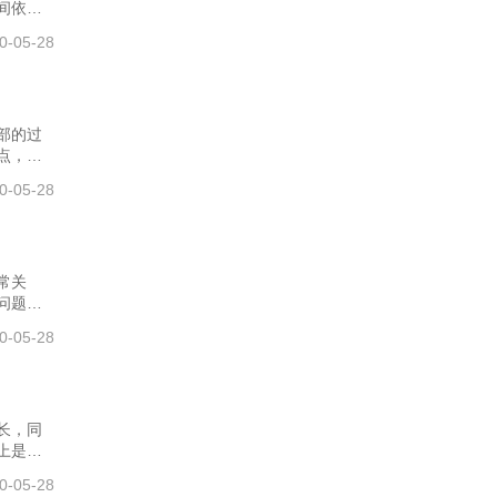
些注
间依据
随着大
0-05-28
钟甚至
针对同
是什么，
如果想
是针对
部的过
点，所
部的麻
0-05-28
时延长
种口服
的衍生
方法，
常关
问题，
是现在
0-05-28
内容出
在五六公
，那这
然不同
长，同
上是必
它有哪
0-05-28
大的影