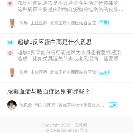
布氏杆菌病通常是不会通过性生活进行传播的，
这种病菌主要是由动物分泌物通过受伤的皮肤进
行感染的，如果皮肤有伤口在密切接触到带有细
菌动物就有可能导致被感染。在感染后患者会出
朱琳
主任医师
北京王府中西医结合医院
现高热和大汗的症状，并且还会伴有关节红肿和
疼痛。
超敏c反应蛋白高是什么意思
超敏c反应蛋白高可能是因为本身患有急性感染
造成，比如类风湿关节炎或者风湿病。需要尽快
配合医生做详细的检查，如果本身患有类风湿性
关节炎，通常会导致关节有肿胀和疼痛感，甚至
朱琳
主任医师
北京王府中西医结合医院
也会造成不能正常的行走，需要在医嘱下用止痛
的药来治疗。
脓毒血症与败血症区别有哪些？
陈凤欣
副主任医师
首都医科大学附属北京地坛医院
Copyright 2019
医修网
京ICP备19050197号-1