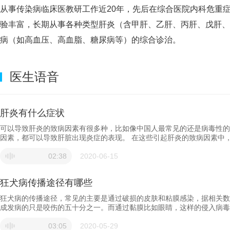
从事传染病临床医教研工作近20年，先后在综合医院内科危重
验丰富，长期从事各种类型肝炎（含甲肝、乙肝、丙肝、戊肝、
病（如高血压、高血脂、糖尿病等）的综合诊治。
医生语音
肝炎有什么症状
可以导致肝炎的致病因素有很多种，比如像中国人最常见的还是病毒性的
因素，都可以导致肝脏出现炎症的表现。 在这些引起肝炎的致病因素中
力，厌油，个别人可能还有腹胀等等。 还有一些症状就是有些疾病导致
区的疼痛，在这些引起肝脏炎症的因素中，有些可以导致肝炎出现慢性化
02:38
2020-06-15
所有这些因素中，导致的肝炎有轻有重，如果出现了重型肝炎，病人就可
素很多，不同因素导致的表现是有所不同的。 所以当出现了这些症状的
狂犬病传播途径有哪些
治疗，在正规治疗的同时，还要注意生活方式的改善，可以得到明显的好
狂犬病的传播途径，常见的主要是通过破损的皮肤和粘膜感染，据相关数
成发病的只是咬伤的五十分之一。而通过黏膜比如眼睛，这样的侵入病毒
造成发病。第二个就是在猫狗等动物的宰杀和剥皮的过程中，造成人的感
几率是非常危险的。第四个常见的途径就是猫狗等动物排出带有病毒的污
03:05
2020-05-29