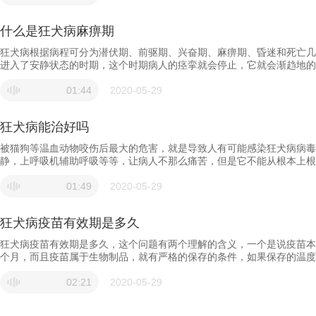
放的伤口，进入到体内造成感染。最后一个途径就是猫狗等动物通过口腔
径主要特质是什么蝙蝠的飞沫的感染，但是我们要特别注意就是像蝙蝠这
什么是狂犬病麻痹期
率，再有所谓的通过消化道传播就是说，如果猫狗死掉在冬天被埋在地下
的可能，不过这个几率也是非常少的，还有罕见的报道就是通过器官移植
狂犬病根据病程可分为潜伏期、前驱期、兴奋期、麻痹期、昏迷和死亡几
进入了安静状态的时期，这个时期病人的痉挛就会停止，它就会渐趋地的
也就意味着它的死亡率就是百分之百，没有任何药物可以能挽救别人的生
伤口的消毒处理，疫苗或者免疫球蛋白的注射，要采取这种防范措施防止
01:44
2020-05-29
射狂犬病血清。
狂犬病能治好吗
被猫狗等温血动物咬伤后最大的危害，就是导致人有可能感染狂犬病病毒
静，上呼吸机辅助呼吸等等，让病人不那么痛苦，但是它不能从根本上根
施，这个病是可防不可治，也就是说在没有发病的时候，我们通过疫苗注
用了。 另外除了狂犬病疫苗和免疫球蛋白的使用，我们一定还要了解在
01:49
2020-05-29
分钟，然后用碘伏等消毒液进行局部的消毒，接着再评估伤口看是否需要
狂犬病疫苗有效期是多久
狂犬病疫苗有效期是多久，这个问题有两个理解的含义，一个是说疫苗本
个月，而且疫苗属于生物制品，就有严格的保存的条件，如果保存的温度
犬病一般有效期，是指打完狂犬病疫苗，对人体保护作用的有效期在不同
它并没有否认，我们之前2009年版的狂犬病暴露预防处置工作规范，
02:21
2020-05-29
很小，远离头面部，那么一般在半年之内都可以不用重复打，当然前提是
果靠近头面部的伤口，那么我们就建议就是即使过了三个月，在半年之内