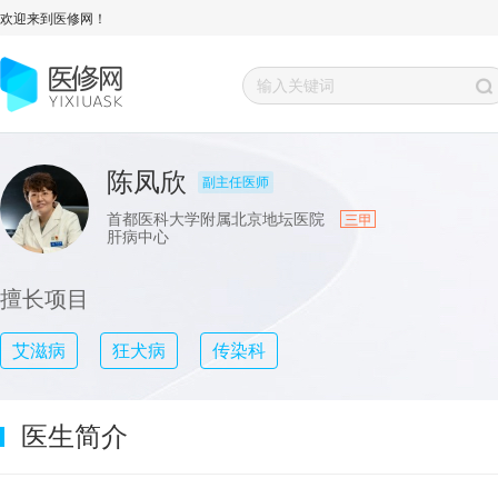
欢迎来到医修网！
陈凤欣
副主任医师
首都医科大学附属北京地坛医院
肝病中心
擅长项目
艾滋病
狂犬病
传染科
医生简介