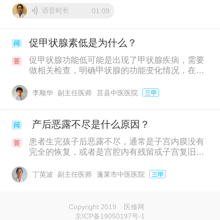
语音时长
01:09
促甲状腺素低是为什么？
促甲状腺功能低可能是出现了甲状腺疾病，需要
做相关检查，明确甲状腺的功能变化情况，在患
病期间还是不要要孩子呢，如果出现甲状腺功能
变化，根据具体的症状确定是甲状腺功能偏低，
李顺华
副主任医师
莒县中医医院
还是甲状腺功能亢进，然后对症治疗。
产后恶露不尽是什么原因？
患者生完孩子后恶露不尽，通常是子宫内膜没有
完全的恢复，或者是宫腔内有残留或子宫复旧不
良造成了。患者最典型的症状是阴道不规律的出
血，一般是清宫处理的，否则长时间流血容易造
丁英波
副主任医师
蓬莱市中医医院
成宫腔内的感染。
Copyright 2019
医修网
京ICP备19050197号-1